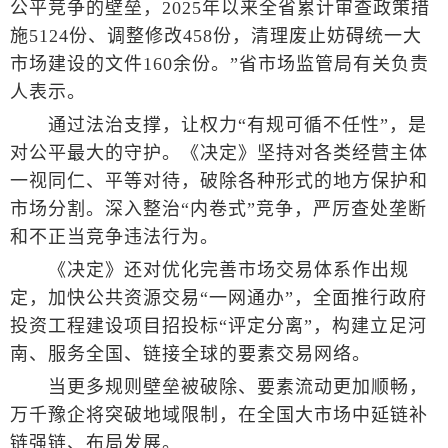
公平竞争的壁垒，2025年以来全省累计审查政策措
施5124份、调整修改458份，清理废止妨碍统一大
市场建设的文件160余份。”省市场监管局有关负责
人表示。
通过法治支撑，让权力“有规可循不任性”，是
对公平最大的守护。《决定》坚持对各类经营主体
一视同仁、平等对待，破除各种形式的地方保护和
市场分割。深入整治“内卷式”竞争，严厉查处垄断
和不正当竞争违法行为。
《决定》还对优化完善市场交易体系作出规
定，加快公共资源交易“一网通办”，全面推行政府
投资工程建设项目招投标“评定分离”，构建立足河
南、服务全国、链接全球的要素交易网络。
当更多规则壁垒被破除、要素流动更加顺畅，
万千豫企将突破地域限制，在全国大市场中延链补
链强链、布局发展。