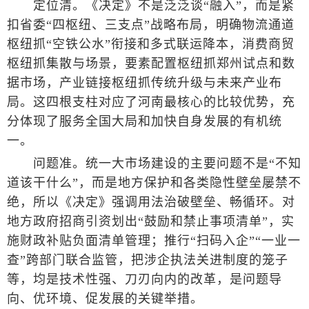
定位清。《决定》不是泛泛谈“融入”，而是紧
扣省委“四枢纽、三支点”战略布局，明确物流通道
枢纽抓“空铁公水”衔接和多式联运降本，消费商贸
枢纽抓集散与场景，要素配置枢纽抓郑州试点和数
据市场，产业链接枢纽抓传统升级与未来产业布
局。这四根支柱对应了河南最核心的比较优势，充
分体现了服务全国大局和加快自身发展的有机统
一。
问题准。统一大市场建设的主要问题不是“不知
道该干什么”，而是地方保护和各类隐性壁垒屡禁不
绝，所以《决定》强调用法治破壁垒、畅循环。对
地方政府招商引资划出“鼓励和禁止事项清单”，实
施财政补贴负面清单管理；推行“扫码入企”“一业一
查”跨部门联合监管，把涉企执法关进制度的笼子
等，均是技术性强、刀刃向内的改革，是问题导
向、优环境、促发展的关键举措。