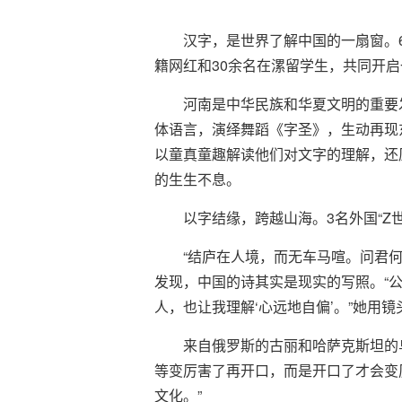
汉字，是世界了解中国的一扇窗。6
籍网红和30余名在漯留学生，共同开
河南是中华民族和华夏文明的重要
体语言，演绎舞蹈《字圣》，生动再现
以童真童趣解读他们对文字的理解，还
的生生不息。
以字结缘，跨越山海。3名外国“Z
“结庐在人境，而无车马喧。问君
发现，中国的诗其实是现实的写照。“公
人，也让我理解‘心远地自偏’。”她用
来自俄罗斯的古丽和哈萨克斯坦的
等变厉害了再开口，而是开口了才会变
文化。”