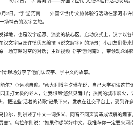
6月2日，“字”游河南——外国“Z世代”文旅体验行活动现场。
月2日，“字”游河南——外国“Z世代”文旅体验行活动在漯河市许
启一场神奇的汉字之旅。
发祥地，也是汉字起源、演变的核心区。启动仪式上，汉字以各
东汉文字巨匠许慎伏案编撰《说文解字》的场景；小朋友们带来
原一场穿越时空的对话；主题视频《“字”游河南》，带领观众跟
世代”现场分享了他们认汉字、学中文的故事。
何能尔？心远地自偏。”意大利博主夕琳花说，自己大学初读这首
园里打太极的老人，让我想到‘悠然见南山’；热闹的城市烟火，
镜头，把这些“活着的诗歌”记录下来，发表在社交平台上，受到许
乌拉尔，则讲述了中文一词多义、同音不同声调造成误解的趣事
厉害”。乌拉尔则说：“如果你想学好中文，我推荐你一定要来河