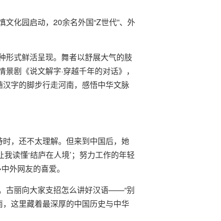
慎文化园启动，20余名外国“Z世代”、外
种形式鲜活呈现。舞者以舒展大气的肢
情景剧《说文解字·穿越千年的对话》，
随汉字的脚步行走河南，感悟中华文脉
诗时，还不太理解。但来到中国后，她
让我读懂‘结庐在人境’；努力工作的年轻
多中外网友的喜爱。
。古丽向大家支招怎么讲好汉语——“别
南，这里藏着最深厚的中国历史与中华