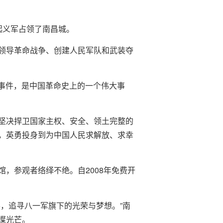
起义军占领了南昌城。
领导革命战争、创建人民军队和武装夺
大事件，是中国革命史上的一个伟大事
坚决捍卫国家主权、安全、领土完整的
，英勇投身到为中国人民求解放、求幸
，参观者络绎不绝。自2008年免费开
，追寻八一军旗下的光荣与梦想。”南
璨光芒。