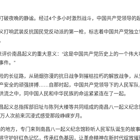
打破夜晚的静谧。经过4个多小时激烈战斗，中国共产党领导的
义打响武装反抗国民党反动派的第一枪，标志着中国共产党独立
。
”来评价南昌起义的重大意义：“这是中国共产党历史上的一个伟
事件。”
险的长征路，从硝烟弥漫的抗日战争到摧枯拉朽的解放战争，从
产安全的顽强拼搏……自那时起，中国共产党领导下的人民军队
洪流之中，同中国人民和中华民族的命运紧紧连在了一起。
昌起义总指挥部旧址与陈列大楼等共同组成的南昌八一起义纪念馆
余万人次前来沉浸式感受那段峥嵘岁月。
起的地方，专门来到南昌八一起义纪念馆聆听人民军队诞生的故事
将守护好红色记忆，传承红色基因，让革命精神在新时代绽放璀