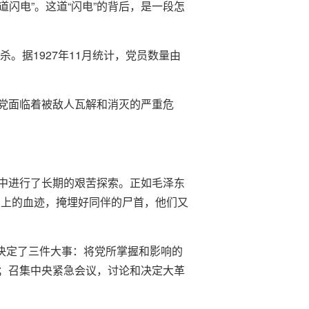
道闪电”。这道“闪电”的背后，是一段怎
。据1927年11月统计，党员数量由
党面临着被敌人瓦解和消灭的严重危
中进行了长期的艰苦探索。正如毛泽东
身上的血迹，掩埋好同伴的尸首，他们又
然决定了三件大事：将党所掌握和影响的
；召集中央紧急会议，讨论和决定大革