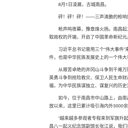
8月1日凌晨，古城南昌。
砰！砰！砰！——三声清脆的枪响
枪声鸣夜幕，豫章烽火扬。南昌起
取政权的开端，开启了中国革命新纪元
习近平总书记曾用三个“伟大事件
件，也是中华民族发展史上的一个伟大
从艰苦卓绝的井冈山斗争到千难万
英勇斗争到抢险救灾、保卫人民生命财
福，为中华民族谋独立、谋复兴的历史
如今，位于南昌市中山路上，由南
放以来，这里已累计吸引海内外3000
“越来越多参观者专程来到军旗升
昌八一起义纪念馆副馆长张江说，我们