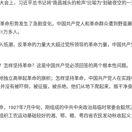
大会上，习近平总书记将“南昌城头的枪声”比喻为“划破夜空的一
，革命形势发生了急剧变化，中国共产党人和革命群众遭到野蛮屠杀
到1万多人。
入低潮，反革命的力量大大超过党所领导的革命力量，中国共产
？怎样坚持革命？这是中国共产党必须回答的两个根本性问题。
地独立高举起革命的旗帜；怎样坚持革命，中国共产党人在实践
民并没有被吓倒，被征服，被杀绝。他们从地下爬起来，揩干净
命，1927年7月中旬，刚组成的中共中央政治局临时常委会毅
组织工农运动基础较好的湘、鄂、赣、粤四省农民发动秋收起义