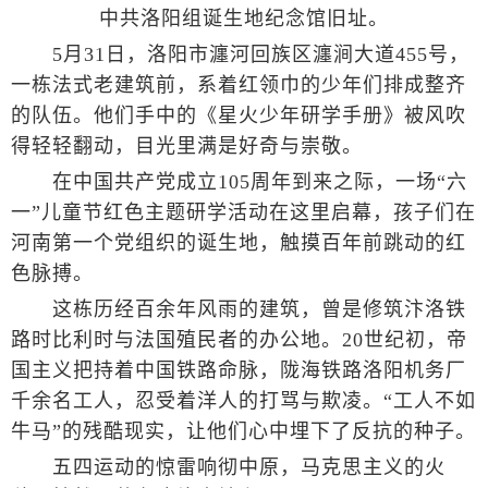
中共洛阳组诞生地纪念馆旧址。
5月31日，洛阳市瀍河回族区瀍涧大道455号，
一栋法式老建筑前，系着红领巾的少年们排成整齐
的队伍。他们手中的《星火少年研学手册》被风吹
得轻轻翻动，目光里满是好奇与崇敬。
在中国共产党成立105周年到来之际，一场“六
一”儿童节红色主题研学活动在这里启幕，孩子们在
河南第一个党组织的诞生地，触摸百年前跳动的红
色脉搏。
这栋历经百余年风雨的建筑，曾是修筑汴洛铁
路时比利时与法国殖民者的办公地。20世纪初，帝
国主义把持着中国铁路命脉，陇海铁路洛阳机务厂
千余名工人，忍受着洋人的打骂与欺凌。“工人不如
牛马”的残酷现实，让他们心中埋下了反抗的种子。
五四运动的惊雷响彻中原，马克思主义的火