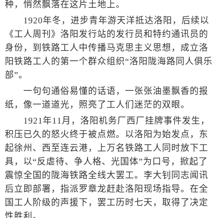
种，悄然飘落在这片土地上。
1920年冬，进步青年游天洋抵达洛阳，后续以
《工人周刊》洛阳发行站的发行员和特约通讯员的
身份，到铁路工人中传播马克思主义思想，成立洛
阳铁路工人的第一个群众组织“洛阳陇海路同人俱乐
部”。
一句句通俗易懂的话语，一张张油墨飘香的报
纸，像一道道光，照亮了工人们迷茫的双眼。
1921年11月，洛阳机务厂西厂挂牌事件发生，
积压已久的怒火终于被点燃。以洛阳为始发点，东
起徐州、西至连云港，上万名铁路工人同时放下工
具，以“反虐待、争人格、光国体”为口号，掀起了
震惊全国的陇海铁路全线大罢工。李大钊同志闻讯
后立即部署，指派罗章龙赶赴洛阳现场指导。在全
国工人阶级的声援下，罢工历时七天，取得了决定
性胜利。