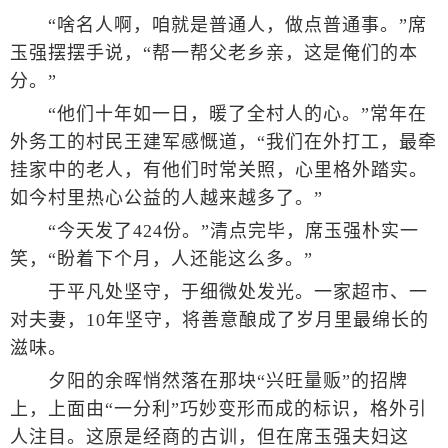
“啥名人啊，咱就是普通人，做点普通事。”席
玉强摆摆手说，“帮一帮父老乡亲，这是俺们的本
分。”
“他们十年如一日，暖了全村人的心。”常年在
外务工的村民王建军感慨道，“我们在外打工，最牵
挂家中的老人，有他们时常关照，心里格外踏实。
如今村里热心公益的人越来越多了。”
“今天发了424份。”清点完毕，席玉强朴实一
笑，“盼着下个月，人还能这么多。”
于平凡处坚守，于细微处发光。一家超市、一
对夫妻，10年坚守，将善意酿成了岁月里最绵长的
滋味。
夕阳的余晖悄然落在那块“兴旺量贩”的招牌
上，上面由“一分利”巧妙变形而成的标识，格外引
人注目。这原是经商的古训，但在席玉强夫妇这