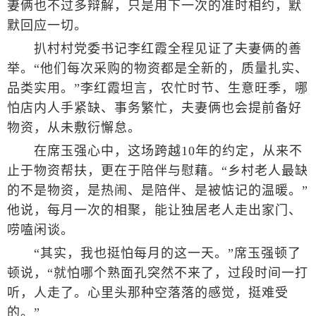
妻俩也不过多辩解，只是用下一次的准时相约，默
默回应一切。
扒村村党委书记李红霞全程见证了夫妻俩的善
举。“他们每次采购的物资都是全新的，质量扎实、
品类实用。”李红霞坦言，农忙时节、生意旺季，哪
怕店内人手紧缺、事务繁忙，夫妻俩也会提前备好
物资，从未敷衍懈怠。
在席玉强心中，这场跨越10年的约定，从来不
止于物资帮扶，更在于陪伴与慰藉。“乡村老人最缺
的不是物资，是热闹、是陪伴、是被惦记的温暖。”
他说，每月一次的相聚，能让独居老人走出家门、
唠嗑闲谈。
“其实，我也挺怕每月的这一天。”席玉强顿了
顿说，“就怕哪个熟面孔突然不来了，过段时间一打
听，人走了。心里头那种空落落的感觉，挺难受
的。”