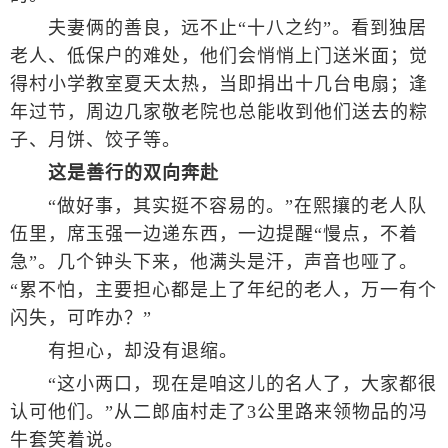
夫妻俩的善良，远不止“十八之约”。看到独居
老人、低保户的难处，他们会悄悄上门送米面；觉
得村小学教室夏天太热，当即捐出十几台电扇；逢
年过节，周边几家敬老院也总能收到他们送去的粽
子、月饼、饺子等。
这是善行的双向奔赴
“做好事，其实挺不容易的。”在熙攘的老人队
伍里，席玉强一边递东西，一边提醒“慢点，不着
急”。几个钟头下来，他满头是汗，声音也哑了。
“累不怕，主要担心都是上了年纪的老人，万一有个
闪失，可咋办？”
有担心，却没有退缩。
“这小两口，现在是咱这儿的名人了，大家都很
认可他们。”从二郎庙村走了3公里路来领物品的冯
牛套笑着说。