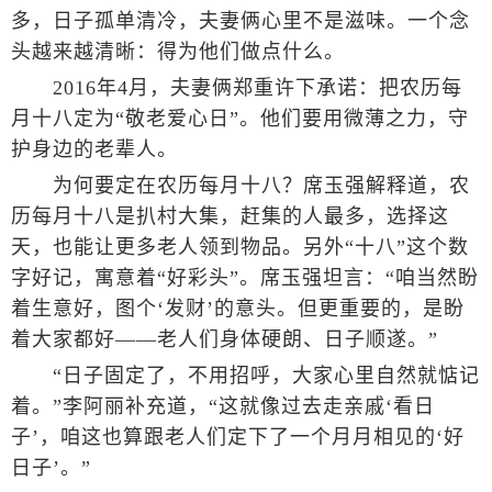
多，日子孤单清冷，夫妻俩心里不是滋味。一个念
头越来越清晰：得为他们做点什么。
2016年4月，夫妻俩郑重许下承诺：把农历每
月十八定为“敬老爱心日”。他们要用微薄之力，守
护身边的老辈人。
为何要定在农历每月十八？席玉强解释道，农
历每月十八是扒村大集，赶集的人最多，选择这
天，也能让更多老人领到物品。另外“十八”这个数
字好记，寓意着“好彩头”。席玉强坦言：“咱当然盼
着生意好，图个‘发财’的意头。但更重要的，是盼
着大家都好——老人们身体硬朗、日子顺遂。”
“日子固定了，不用招呼，大家心里自然就惦记
着。”李阿丽补充道，“这就像过去走亲戚‘看日
子’，咱这也算跟老人们定下了一个月月相见的‘好
日子’。”