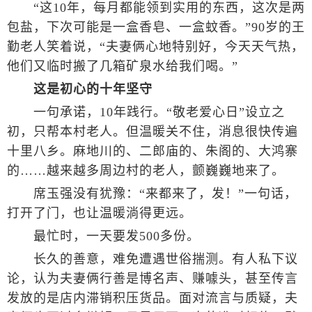
“这10年，每月都能领到实用的东西，这次是两
包盐，下次可能是一盒香皂、一盒蚊香。”90岁的王
勤老人笑着说，“夫妻俩心地特别好，今天天气热，
他们又临时搬了几箱矿泉水给我们喝。”
这是初心的十年坚守
一句承诺，10年践行。“敬老爱心日”设立之
初，只帮本村老人。但温暖关不住，消息很快传遍
十里八乡。麻地川的、二郎庙的、朱阁的、大鸿寨
的……越来越多周边村的老人，颤巍巍地来了。
席玉强没有犹豫：“来都来了，发！”一句话，
打开了门，也让温暖淌得更远。
最忙时，一天要发500多份。
长久的善意，难免遭遇世俗揣测。有人私下议
论，认为夫妻俩行善是博名声、赚噱头，甚至传言
发放的是店内滞销积压货品。面对流言与质疑，夫