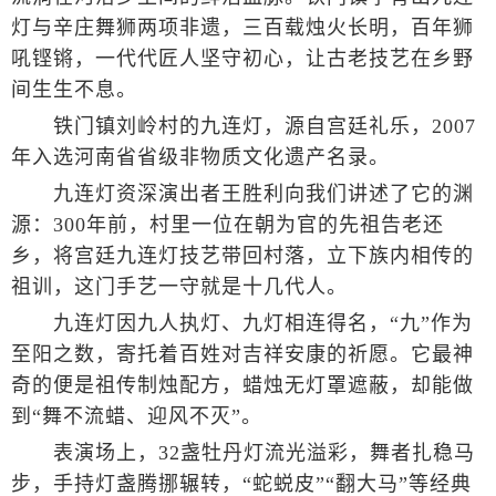
灯与辛庄舞狮两项非遗，三百载烛火长明，百年狮
吼铿锵，一代代匠人坚守初心，让古老技艺在乡野
间生生不息。
铁门镇刘岭村的九连灯，源自宫廷礼乐，2007
年入选河南省省级非物质文化遗产名录。
九连灯资深演出者王胜利向我们讲述了它的渊
源：300年前，村里一位在朝为官的先祖告老还
乡，将宫廷九连灯技艺带回村落，立下族内相传的
祖训，这门手艺一守就是十几代人。
九连灯因九人执灯、九灯相连得名，“九”作为
至阳之数，寄托着百姓对吉祥安康的祈愿。它最神
奇的便是祖传制烛配方，蜡烛无灯罩遮蔽，却能做
到“舞不流蜡、迎风不灭”。
表演场上，32盏牡丹灯流光溢彩，舞者扎稳马
步，手持灯盏腾挪辗转，“蛇蜕皮”“翻大马”等经典