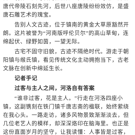
唐代帝陵石刻先河，后世八座唐陵纷纷效仿，是盛
唐石雕艺术的瑰宝。
告别人文古迹，位于镇南的黄金大草原豁然开
朗。这片被誉为“河南版呼伦贝尔”的高山草甸，连
绵起伏、绿野如茵，一望无际。
古宅不固守旧貌，古迹不隔绝时代。游走于朝
阳镇与缑氏镇，看见传统文化主动拥抱当下，古老
文脉在创新中绵延生长。
记者手记
过客与主人之间，河洛自有答案
“谁非过客，花是主人。”行走在河洛四座小
镇，这副镌刻在铁门镇千唐志斋的楹联，始终萦绕
在我心头。一路走访，诸多风物景致渐渐淡去，但
几位老艺人的模样，却深深烙印在脑海里。也正是
这份直面岁月的坚守，让我读懂：人事皆是过客，