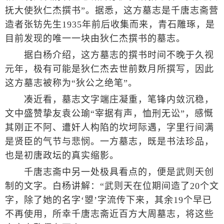
抚大使狄仁杰撰书”。据悉，这方墓志是千唐志斋营
造者张钫先生1935年前后收集而来，青石雕琢，是
目前发现的唯一一块由狄仁杰撰书的墓志。
据白杨介绍，这方墓志的撰书时间不晚于久视
元年，极有可能是狄仁杰去世前数月所撰写，因此
这方墓志被称为“狄公之绝笔”。
凑近看，墓志文字端庄凝重，笔锋内敛沉稳，
文中盛赞挚友袁公瑜“宰据有声，恤刑无讼”，感慨
其刚正不阿、遭奸人构陷的坎坷际遇，字里行间满
是贤臣的气节与悲悯。一方墓志，既是书法珍品，
也是初唐政坛的真实缩影。
千唐志斋中另一处极具看点的，便是武则天创
制的文字。白杨讲解：“武则天在位期间造了20个文
字，除了她的名字‘曌’字流传下来，其余19个早已
不再使用，所幸千唐志斋近百方大周墓志，将这些