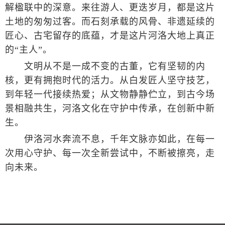
解楹联中的深意。来往游人、更迭岁月，都是这片
土地的匆匆过客。而石刻承载的风骨、非遗延续的
匠心、古宅留存的底蕴，才是这片河洛大地上真正
的“主人”。
文明从不是一成不变的古董，它有坚韧的内
核，更有拥抱时代的活力。从白发匠人坚守技艺，
到年轻一代接续热爱；从文物静静伫立，到古今场
景相融共生，河洛文化在守护中传承，在创新中新
生。
伊洛河水奔流不息，千年文脉亦如此，在每一
次用心守护、每一次全新尝试中，不断被擦亮，走
向未来。