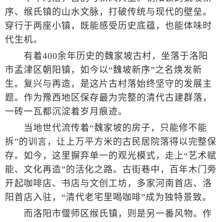
序、缑氏镇的山水文脉，打破传统与现代的壁垒。
穿行于两座小镇，既能感受历史底蕴，也能体味时
代生机。
有着400余年历史的魏家坡古村，坐落于洛阳
市孟津区朝阳镇，如今以“魏坡新序”之名焕发新
生。复兴与再造，是这片古村落始终坚守的发展主
题。作为豫西地区保存最为完整的清代古建群落，
一砖一瓦都沉淀着岁月痕迹。
当地世代流传着“魏家坡的房子，只能修不能
拆”的训言，让上万平方米的古民居院落得以完整保
存。如今，这里摒弃单一的观光模式，走上“艺术赋
能、文化再造”的活化之路。古街巷中，百年木门旁
开起咖啡店、书店与文创工坊，多家河南首店、洛
阳首店入驻，“清代老宅里喝咖啡”成为独特景致。
而洛阳市偃师区缑氏镇，则是另一番风物。作