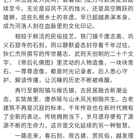
续至今。无论是迎风不灭的烛火，还是高空腾跃的
雄狮，这些扎根乡土的非遗，早已超越表演本身，
成为河洛人刻在血脉里的文化印记。
相较于鲜活的民俗技艺，铁门镇千唐志斋、巩
义石窟寺的石刻，则以静默姿态封存着千年过往。
狄仁杰所撰写的传世墓志、武则天创制的二十个文
字，《帝后礼佛图》里灵动的人物造像，一块块青
石、一尊尊造像，都是时光记录者。后人悉心守
护、解读传播，让沉睡的历史不断被唤醒。
再行至朝阳镇与缑氏镇，古民居融合新潮业
态，玄奘故里、唐恭陵与山水风光相融共生。古老
建筑不再是沉寂的标本，千年传说也在新时代拥有
了全新的表达。传统拥抱当下，岁月遗存便有了源
源不断的生命力，这亦是文化延续的另一种智慧。
一路走来，看石刻、观古建、赏民俗，越发理