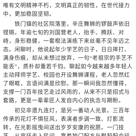
唯有文明精神不朽，文明真正的韧性，在世代接力
中，更加稳固坚韧。
铁门镇的社区院落里，辛庄舞狮的锣鼓声依旧
铿锵。年逾七旬的刘国营老人，抬手、腾跃、对
峙，身形稳健，一套棍法演练下来丝毫不见年迈之
态。闲聊时，他说起年少学艺的日子，日日摔打、
满身伤痕，却从未想过放弃，一句“老祖宗的手艺不
能丢”，质朴却重若千钧。聊起如今越来越多年轻人
主动拜师学艺、校园也开设舞狮课程，老人忽然红
了眼眶，言语间满是欣慰。那一瞬间我忽然懂得，
支撑一门百年技艺走过风雨的，从来不只是招式与
套路，更是一辈辈匠人发自内心的执念与期盼。
初见非遗九连灯，是另一番动人光景。三百年
传承的花灯不惧狂风，表演者步调一致、灯影流
转，在光影摇曳间送出岁岁安康的祝愿。一门技
艺，从宫廷走入民间，靠着独门配方与默契配合延