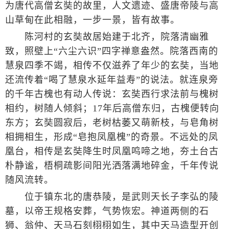
为唐代高僧玄奘的故里，人文遗迹、盛唐帝陵与高
山草甸在此相融，一步一景，皆有故事。
陈河村的玄奘故居始建于北齐，院落清幽雅
致，照壁上“六尘六识”四字禅意盎然。院落西南的
慧泉四季不竭，相传不仅滋养了年少的玄奘，当地
还流传着“喝了慧泉水延年益寿”的说法。就连泉旁
的千年古槐也有动人传说：玄奘西行求法前与槐树
相约，树随人倾斜；17年后高僧东归，古槐便转向
东方；玄奘圆寂后，老树枯萎又萌新枝，与皂角树
相拥相生，形成“皂抱凤凰槐”的奇景。不远处的凤
凰台，相传是玄奘降生时凤凰鸣啼之地，夯土台古
朴静谧，梧桐疏影间阳光洒落满地碎金，千年传说
随风流转。
位于镇东北的唐恭陵，是武则天长子李弘的陵
墓，以帝王规格安葬，气势恢宏。神道两侧的石
狮、翁仲、天马石刻栩栩如生，其中天马造型开创