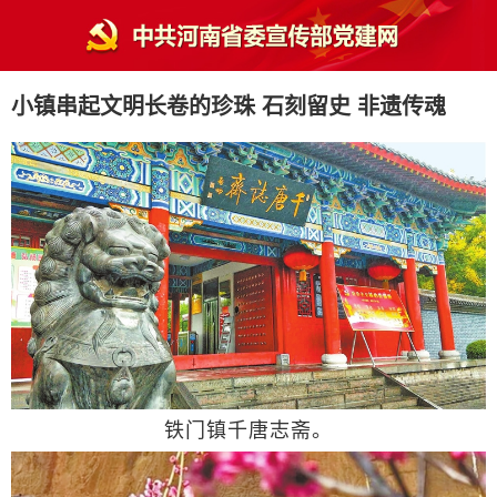
小镇串起文明长卷的珍珠 石刻留史 非遗传魂
铁门镇千唐志斋。