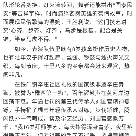
队形轮番变换。灯火流转间，舞者还能拼出“国泰民
安”等吉祥字样，时而演绎瓦岗英雄的豪情故事，时
而展现民俗歌舞的温婉。王胜利说：“这门技艺讲
究‘心齐、步齐、灯齐’，马步是根基，配合是关
键，半点马虎不得。”
如今，表演队伍里既有8岁孩童扮作历史人物，
也有壮年汉子挥灯起舞，丝弦、锣鼓与烛火声光交
织，每到节庆，十里八乡的乡亲都会赶来观赏，热
闹非凡。
在铁门镇辛庄社区扎根的国家级非遗辛庄舞
狮，被誉为“豫西第一狮”，百年锣鼓声在黄河岸边
回荡不息。年逾七旬的第三代传承人刘国营精神矍
铄，手持梢子棍与年轻传承人对练，步伐矫健，腾
闪跃扑一气呵成。谈及学艺经历，刘国营感慨万
千：“我16岁拜师学艺，每天摔得浑身青紫，夜里疼
得睡不着觉。但老祖宗的手艺不能丢，要把舞狮传