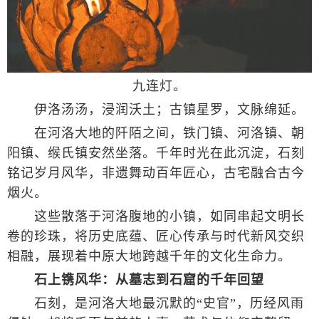
九连灯。
伊洛汤汤，浸润沃土；古镇星罗，文脉绵延。
在河洛大地的阡陌之间，铁门镇、河洛镇、朝
阳镇、缑氏镇安然坐落。千年时光在此沉淀，石刻
铭记岁月风华，非遗舞动百年匠心，古宅融合古今
烟火。
这些散落于河洛腹地的小镇，如同串起文明长
卷的珍珠，将历史底蕴、匠心传承与时代新风交织
相融，展现着中原大地跨越千年的文化生命力。
石上镌风华：从墓志到石窟的千年回望
石刻，是河洛大地最沉默的“史官”，历经风雨