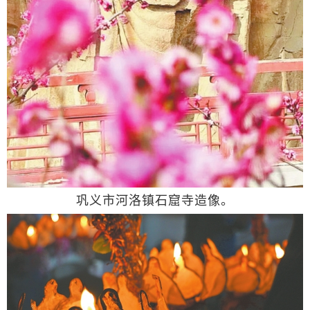
巩义市河洛镇石窟寺造像。