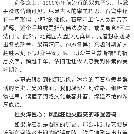
造像之上，1500多年前流行的双丸子头、精致
手拎包清晰可见，尽显古人的审美巧思。石窟中还
有一尊形似“比耶”的佛像，石窟寺工作人员周芳芳
解释，这个手势或是指代佛法次第，或是寓意“不二
法门”。此外，北魏匠人因少见真狮，凭借想象雕琢
出各式瑞兽，呆萌嬉闹、神态各异；东魏时期游人
赵胜荣刻下“愿身平安，愿一切众生普蒙斯福”的祈
愿文字，跨越千年，依旧能让今人感受到朴素的美
好期许。
从墓志碑刻到佛窟造像，冰冷的青石承载着鲜
活的历史。夏风拂面，我们凝望石刻纹路，细听文
物往事，读懂了河洛文化兼容并蓄、绵延不绝的深
厚底蕴。
烛火淬匠心：风越狂烛火越亮的非遗密码
如果说石刻是凝固的历史，那么非遗技艺便是
流淌在河洛乡土间的鲜活血脉。铁门镇孕育出九连