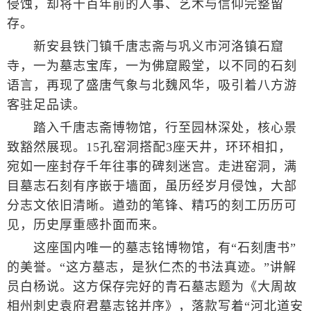
侵蚀，却将千百年前的人事、艺术与信仰完整留
存。
新安县铁门镇千唐志斋与巩义市河洛镇石窟
寺，一为墓志宝库，一为佛窟殿堂，以不同的石刻
语言，再现了盛唐气象与北魏风华，吸引着八方游
客驻足品读。
踏入千唐志斋博物馆，行至园林深处，核心景
致豁然展现。15孔窑洞搭配3座天井，环环相扣，
宛如一座封存千年往事的碑刻迷宫。走进窑洞，满
目墓志石刻有序嵌于墙面，虽历经岁月侵蚀，大部
分志文依旧清晰。遒劲的笔锋、精巧的刻工历历可
见，历史厚重感扑面而来。
这座国内唯一的墓志铭博物馆，有“石刻唐书”
的美誉。“这方墓志，是狄仁杰的书法真迹。”讲解
员白杨说。这方保存完好的青石墓志题为《大周故
相州刺史袁府君墓志铭并序》，落款写着“河北道安