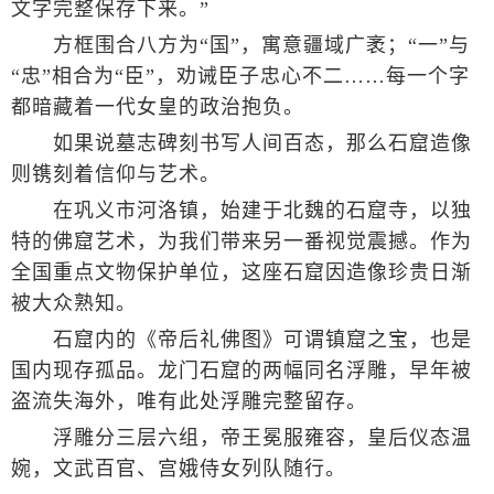
文字完整保存下来。”
方框围合八方为“国”，寓意疆域广袤；“一”与
“忠”相合为“臣”，劝诫臣子忠心不二……每一个字
都暗藏着一代女皇的政治抱负。
如果说墓志碑刻书写人间百态，那么石窟造像
则镌刻着信仰与艺术。
在巩义市河洛镇，始建于北魏的石窟寺，以独
特的佛窟艺术，为我们带来另一番视觉震撼。作为
全国重点文物保护单位，这座石窟因造像珍贵日渐
被大众熟知。
石窟内的《帝后礼佛图》可谓镇窟之宝，也是
国内现存孤品。龙门石窟的两幅同名浮雕，早年被
盗流失海外，唯有此处浮雕完整留存。
浮雕分三层六组，帝王冕服雍容，皇后仪态温
婉，文武百官、宫娥侍女列队随行。