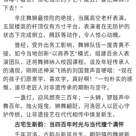
下去！”
辛庄舞狮最惊险的绝技，当属高空老杆表演。
五层楼高的杆顶仅有方寸平台，表演者在无防护的
状态下完成倒立、腾跃等动作，令人惊心动魄。
曾经，受外出务工影响，舞狮队伍一度青黄不
接。如今当地创新“以商养艺”模式，组建百余人表
演团队，还将舞狮纳入校园课程。谈及年轻传承人
的涌现，刚刚还神采飞扬的刘国营声音哽咽：“现在
的孩子们愿意学、喜欢学，真好啊！”一句朴实的感
慨，道尽老匠人对非遗传承的期盼与坚守。
一盏灯，迎风燃亮三百年；一头狮，锣鼓声中
舞百年。烛火摇曳、狮舞翩跹，河洛匠人以匠心守
护传统，让非遗技艺在代代相传中焕发新生。
古宅生新韵：当四百年时光与当代撞个满怀
千年河洛，古韵与新风共生。朝阳镇的魏坡新