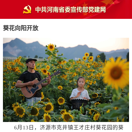
葵花向阳开放
6月13日，济源市克井镇王才庄村葵花园的葵