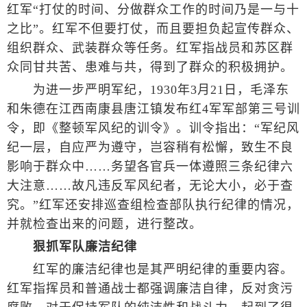
红军“打仗的时间、分做群众工作的时间乃是一与十
之比”。红军不但要打仗，而且要担负起宣传群众、
组织群众、武装群众等任务。红军指战员和苏区群
众同甘共苦、患难与共，得到了群众的积极拥护。
为进一步严明军纪，1930年3月21日，毛泽东
和朱德在江西南康县唐江镇发布红4军军部第三号训
令，即《整顿军风纪的训令》。训令指出：“军纪风
纪一层，自应严为遵守，岂容稍有松懈，致生不良
影响于群众中……务望各官兵一体遵照三条纪律六
大注意……故凡违反军风纪者，无论大小，必于查
究。”红军还安排巡查组检查部队执行纪律的情况，
并就检查出来的问题，进行整改。
狠抓军队廉洁纪律
红军的廉洁纪律也是其严明纪律的重要内容。
红军指挥员和普通战士都强调廉洁自律，反对贪污