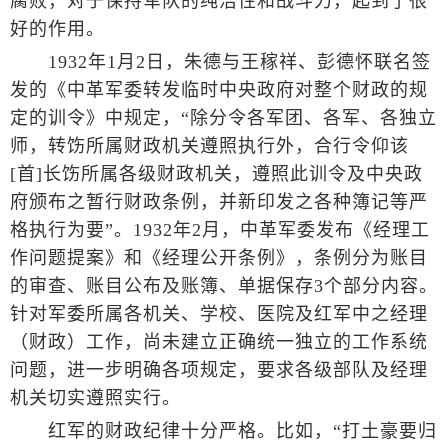
腐败，对于保持军队的纯洁性和战斗力，起到了很
好的作用。
1932年1月2日，朱德与王稼祥、彭德怀联名签
发的《中革军委转发临时中央政府对整个财政的规
定的训令》中规定，“除分令各军团、各军、各独立
师，转饬所属财政机关遵照执行外，合行令仰该
[首]长饬所属各级财政机关，遵照此训令及中央政
府颁布之暂行财政条例，并新印发之各种簿记等严
格执行为要”。1932年2月，中革军委发布《经理工
作问题提案》和《经理公开条例》，条例分为账目
的审查、账目公布及账簿、单据保存3个部分内容。
针对军委所属各机关、学校、医院及红军中之经理
（财政）工作，尚未建立正确统一独立的工作系统
问题，进一步明确各项规定，要求各级部队及经理
机关切实遵照实行。
红军的财政纪律十分严格。比如，“打土豪要归