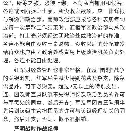
公”，所筹之款，必须上缴，不得私自挪用和侵吞。
各连或团所捉之土豪，所没收之款项，应一律详报
与解缴师政治部，而师政治部应按照各种表册每旬
或每一次筹款工作结束时，汇报军团政治部与总政
治部。打土豪必须经过团政治处或政治部的核准，
各连不能自由没收土豪财物。没收以后的分配或发
给群众也应由团政治处或直属上级政治机关负责处
理，各连不能自由处理。
红军对经费管理也非常严格。在反“围剿”战争
的关键时刻，红军尽量减少特别花费及杂支，除急
需品外，可不必购买。超过2元以上的特别支出，
连、团及师直属队须事先得师长及政治委员的许可
与军需处的同意，然后开支；军及军团直属队须事
先得到该级主管指挥员的许可与该级经理机关的同
意，然后开支；否则，概不准报销。
严明战时作战纪律