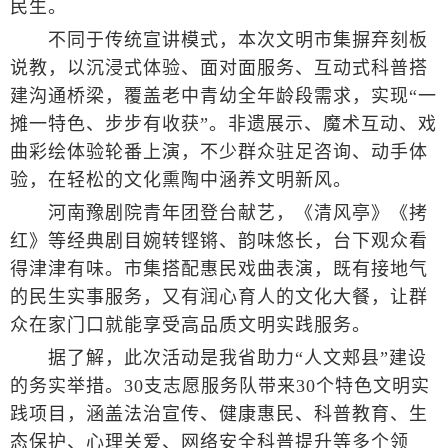
民生。
不同于传统宣讲模式，本次文明市集摒弃刻板
说教，以沉浸式体验、面对面服务、互动式科普搭
建沟通桥梁，覆盖老中青幼全年龄段需求，实现“一
摊一特色、步步有收获”。非遗展示、魔术互动、戏
曲彩绘体验轮番上演，不少群众驻足咨询、动手体
验，在轻松的文化熏陶中涵养文明新风。
河南豫剧院青年团登台献艺，《清风亭》《拷
红》等经典剧目婉转铿锵、韵味悠长，台下观众看
得津津有味。市集搭配惠民戏曲表演，既有接地气
的民生实事服务，又有润心育人的文化大餐，让群
众在家门口就能享受高品质文明实践服务。
据了解，此次活动是我省助力“人文郏县”建设
的务实举措。30支志愿服务队带来30个特色文明实
践项目，涵盖法治宣传、健康惠民、科普教育、生
态保护、心理关爱、网络安全科普提升等多个领