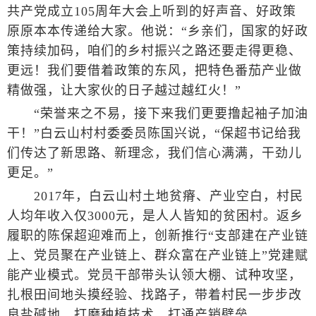
共产党成立105周年大会上听到的好声音、好政策
原原本本传递给大家。他说：“乡亲们，国家的好政
策持续加码，咱们的乡村振兴之路还要走得更稳、
更远！我们要借着政策的东风，把特色番茄产业做
精做强，让大家伙的日子越过越红火！”
“荣誉来之不易，接下来我们更要撸起袖子加油
干！”白云山村村委委员陈国兴说，“保超书记给我
们传达了新思路、新理念，我们信心满满，干劲儿
更足。”
2017年，白云山村土地贫瘠、产业空白，村民
人均年收入仅3000元，是人人皆知的贫困村。返乡
履职的陈保超迎难而上，创新推行“支部建在产业链
上、党员聚在产业链上、群众富在产业链上”党建赋
能产业模式。党员干部带头认领大棚、试种攻坚，
扎根田间地头摸经验、找路子，带着村民一步步改
良盐碱地、打磨种植技术、打通产销壁垒。