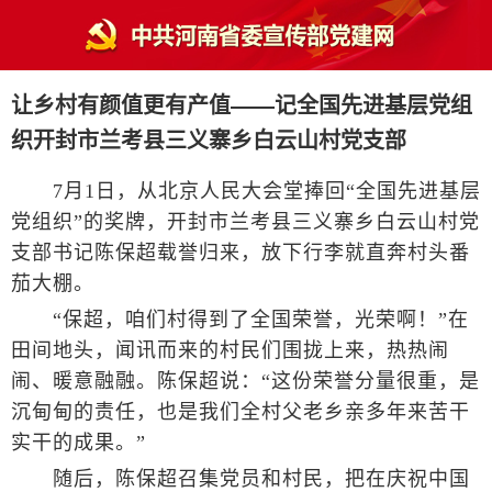
让乡村有颜值更有产值——记全国先进基层党组
织开封市兰考县三义寨乡白云山村党支部
7月1日，从北京人民大会堂捧回“全国先进基层
党组织”的奖牌，开封市兰考县三义寨乡白云山村党
支部书记陈保超载誉归来，放下行李就直奔村头番
茄大棚。
“保超，咱们村得到了全国荣誉，光荣啊！”在
田间地头，闻讯而来的村民们围拢上来，热热闹
闹、暖意融融。陈保超说：“这份荣誉分量很重，是
沉甸甸的责任，也是我们全村父老乡亲多年来苦干
实干的成果。”
随后，陈保超召集党员和村民，把在庆祝中国