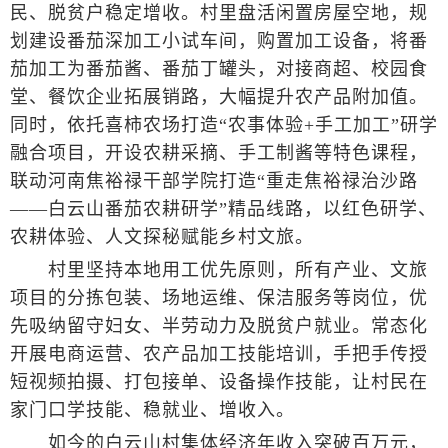
民、脱贫户稳定增收。村里盘活闲置房屋空地，规
划建设番茄深加工小试车间，购置加工设备，将番
茄加工为番茄酱、番茄丁罐头，对接商超、校园食
堂、餐饮企业拓展销路，大幅提升农产品附加值。
同时，依托喜柿农场打造“农事体验+手工加工”研学
融合项目，开设农耕采摘、手工制酱等特色课程，
联动河南焦裕禄干部学院打造“重走焦裕禄治沙路
——白云山番茄农耕研学”精品线路，以红色研学、
农耕体验、人文探秘赋能乡村文旅。
村里坚持本地用工优先原则，所有产业、文旅
项目的分拣包装、场地运维、保洁服务等岗位，优
先吸纳留守妇女、半劳动力及脱贫户就业。常态化
开展电商运营、农产品加工技能培训，手把手传授
短视频拍摄、打包接单、设备操作技能，让村民在
家门口学技能、稳就业、增收入。
如今的白云山村集体经济年收入突破百万元，