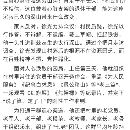
会真心窝在咱这穷山沟？肯定干不长久！”村民们并
不相信，这位戴着心脏支架的退休干部，能为这座
沉寂已久的深山带来什么改变。
家人反对，徐光力排众议；村民质疑，徐光以
行作答。不辩解、不退缩，戴上草帽、扛起铁锹，
他一头扎进荆棘丛生的太行深山。通过个把月走访
调查，徐光发现山村落后的根源不在资源匮乏，而
在百姓精神不振、党性弱化。
面对人心涣散的困局，上任第三天，他就组织
在村里常住的党员干部召开务虚会，重温《为人民
服务》《纪念白求恩》《愚公移山》等“老三篇”，
一起观看《红旗渠》《焦裕禄》等纪录片，并定下
“说了算、定了干”的刚性工作准则。
为打通干群连心渠道，他还把村里的老党员、
老军人、老干部、老模范、老教师、老家长、老骨
干组织起来，组建了“七老”团队。这群平均年龄74