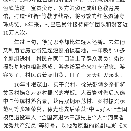
据地，1943年红山战役在此打响。徐光敏锐抓住红
色底蕴这一宝贵资源，多方筹资建成红色教育展
馆，打造“红街”等教学线路，将分散的红色资源穿
珠成链。5年来，村里已累计接待研学团队和游客近
10万人次。
年过七旬，徐光思路却比年轻人还新。去年他
又利用老房老街建起短剧拍摄基地，一年吸引70多
个剧组进村，村民在家门口当上了群众演员；婚纱
摄影基地也相继落成，游客纷至沓来打卡留念。游
客多了，村民跟着卖山货，日子一天天红火起来。
10年扎根深山、实干兴村，徐光带领乡亲们将
贫困村蝶变为乡村振兴的样板。大石岩村先后入选
中国传统村落名录，获得双拥示范村、乡村振兴示
范村等多项荣誉；徐光也先后荣获“中国好人”“全国
模范退役军人”“全国离退休干部先进个人”“河南省
优秀共产党员”等称号。以他为原型的豫剧电影《太