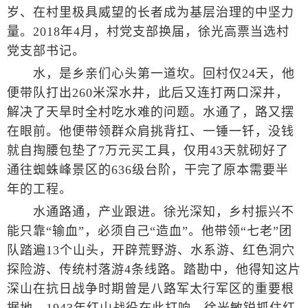
岁、在村里极具威望的长者成为基层治理的中坚力
量。2018年4月，村党支部换届，徐光高票当选村
党支部书记。
水，是乡亲们心头第一道坎。回村仅24天，他
便带队打出260米深水井，此后又连打两口深井，
解决了天旱时全村吃水难的问题。水通了，路又摆
在眼前。他便带领群众肩挑背扛、一锤一钎，没钱
就自掏腰包垫了7万元买工具，仅用43天就砌好了
通往蜘蛛峰景区的636级台阶，干完了原本需要半
年的工程。
水通路通，产业跟进。徐光深知，乡村振兴不
能只靠“输血”，必须自己“造血”。他带领“七老”团
队踏遍13个山头，开辟荒野游、水系游、红色洞穴
探险游、传统村落游4条线路。踏勘中，他得知这片
深山在抗日战争时期曾是八路军太行军区的重要根