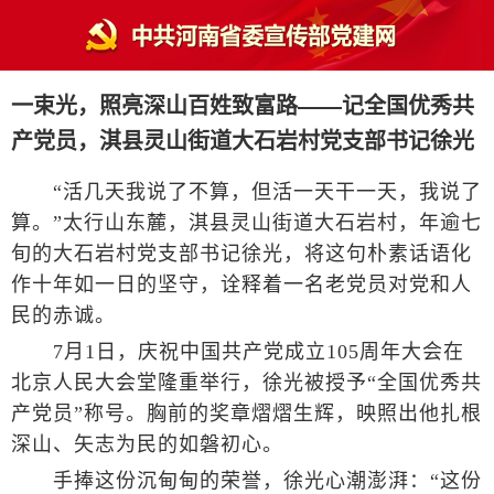
一束光，照亮深山百姓致富路——记全国优秀共
产党员，淇县灵山街道大石岩村党支部书记徐光
“活几天我说了不算，但活一天干一天，我说了
算。”太行山东麓，淇县灵山街道大石岩村，年逾七
旬的大石岩村党支部书记徐光，将这句朴素话语化
作十年如一日的坚守，诠释着一名老党员对党和人
民的赤诚。
7月1日，庆祝中国共产党成立105周年大会在
北京人民大会堂隆重举行，徐光被授予“全国优秀共
产党员”称号。胸前的奖章熠熠生辉，映照出他扎根
深山、矢志为民的如磐初心。
手捧这份沉甸甸的荣誉，徐光心潮澎湃：“这份