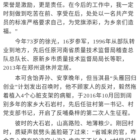
荣誉是激励，更是责任。在今后的工作中，我一定
时刻做到吃苦在前、享受在后，处处以一名共产党
员的标准严格要求自己，为党旗添彩，为乡亲们造
福。”
今年73岁的徐光，16岁参军，1996年从部队转
业到地方，先后任原河南省质量技术监督局稽查总
队总队长、原新乡市质量技术监督局局长等职，
2013年在郑州退休并定居。
本可含饴弄孙、安享晚年，但当淇县“头雁回归
创业”计划发出召唤时，他不顾家人的反对，毅然拖
着植入4个心脏支架的病躯，于2016年10月回到阔
别多年的家乡大石岩村，先后任驻村第一书记、村
党支部书记，开启了反哺桑梓的第二次人生征程。
彼时的大石岩，山高路险、地薄粮少。刚回村
时，质疑声就劈头盖脸砸了过来：“省城来的官，咋