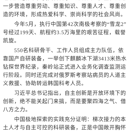
一步营造尊重劳动、尊重知识、尊重人才、尊重创
造的环境，形成热爱科学、崇尚科学的社会风尚。
今年5月，执行中国第42次南极考察的“雪龙2”
号经过199天、航程约3.5万海里的艰苦征程，载誉
凯旋。
550名科研骨干、工作人员组成主力队伍，依
靠国产自研装备，一举创下麒麟冰下湖3413米热水
钻探世界纪录，秦岭站正式进入业务化调查监测运
行阶段。同时还完成对俄罗斯考察站病员的人道主
义救援、协助转运韩国科考人员。
习近平总书记指出，自主创新是开放环境下的
创新，绝不能关起门来搞，而是要聚四海之气、借
八方之力。
中国极地探索的实践充分证明：梯次接力的本
土人才与自主可控的科研装备，正是中国敞开胸怀