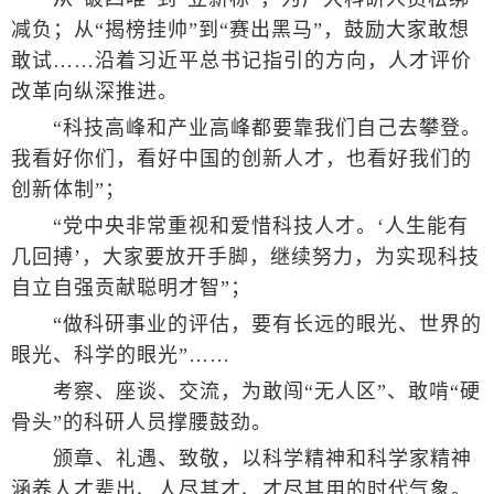
减负；从“揭榜挂帅”到“赛出黑马”，鼓励大家敢想
敢试……沿着习近平总书记指引的方向，人才评价
改革向纵深推进。
“科技高峰和产业高峰都要靠我们自己去攀登。
我看好你们，看好中国的创新人才，也看好我们的
创新体制”；
“党中央非常重视和爱惜科技人才。‘人生能有
几回搏’，大家要放开手脚，继续努力，为实现科技
自立自强贡献聪明才智”；
“做科研事业的评估，要有长远的眼光、世界的
眼光、科学的眼光”……
考察、座谈、交流，为敢闯“无人区”、敢啃“硬
骨头”的科研人员撑腰鼓劲。
颁章、礼遇、致敬，以科学精神和科学家精神
涵养人才辈出、人尽其才、才尽其用的时代气象。