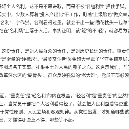
是轻个人名利。这不是不思进取，而是不被“名缰利锁”捆住手脚。
现实中，少数人算着“投入产出比”干工作，盯着“上级脸色”做文
名利”二字作祟。名利看得过重，就会干出一些“绣花枕头一包草
在“名利场”上落于人后。事实证明，该“轻”的不“轻”，就容易
任。这份责任，是对人民群众的责任，是对历史长远的责任。重责
”是衡量的“硬标尺”。“最美奋斗者”吴金印大半辈子坚守乡镇基
图虚名干实事、扎根乡土为人民的赤子之心。这启示我们，与其费
革深水区的“硬骨头”、群众反映强烈的“老大难”，党员干部必须
面。“重责任”是“轻名利”的内在根基，“轻名利”是“重责任”的应然
上。当党员干部把个人名利看得轻了，就会把人民利益看得更重
键在于党性原则、人民立场和客观规律。从党性出发，才知道哪些
发，才懂得哪些急不得、哪些等不起。