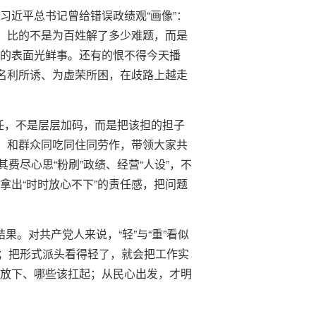
习近平总书记曾给错误政绩观“画像”：
章，比的不是为百姓解了多少难题，而是
”的表面光鲜事。还有的恨不得今天播
为名利所诱、为虚荣所困，在歧路上越走
任，不是层层加码，而是把该担的担子
层，和群众同吃同住同劳作，带领大家共
尽心思“粉刷”政绩、经营“人设”，不
拿出“时时放心不下”的责任感，把问题
结果。对共产党人来说，“轻”与“重”看似
；把形式派头看得轻了，就会把工作实
该放下、哪些该扛起；从民心出发，才明