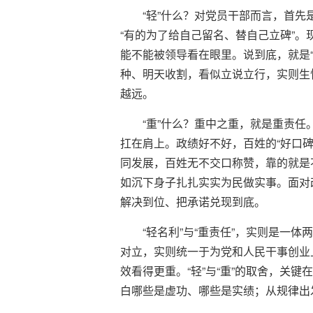
“轻”什么？对党员干部而言，首先
“有的为了给自己留名、替自己立碑”。
能不能被领导看在眼里。说到底，就是“
种、明天收割，看似立说立行，实则生怕
越远。
“重”什么？重中之重，就是重责
扛在肩上。政绩好不好，百姓的“好口碑
同发展，百姓无不交口称赞，靠的就是不
如沉下身子扎扎实实为民做实事。面对改
解决到位、把承诺兑现到底。
“轻名利”与“重责任”，实则是一体两
对立，实则统一于为党和人民干事创业
效看得更重。“轻”与“重”的取舍，关
白哪些是虚功、哪些是实绩；从规律出